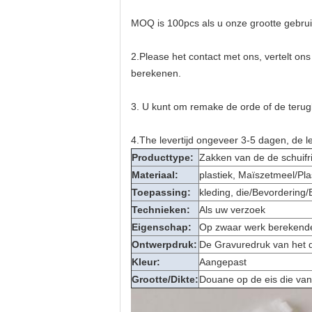
MOQ is 100pcs als u onze grootte gebru
2.Please het contact met ons, vertelt on
berekenen.
3. U kunt om remake de orde of de terug
4.The levertijd ongeveer 3-5 dagen, de le
Producttype:
Zakken van de de schuifri
Materiaal:
plastiek, Maïszetmeel/Pl
Toepassing:
kleding, die/Bevordering/
Technieken:
Als uw verzoek
Eigenschap:
Op zwaar werk berekende,
Ontwerpdruk:
De Gravuredruk van het
Kleur:
Aangepast
Grootte/Dikte:
Douane op de eis die van