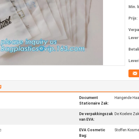
Min. 
Prijs:
Verpa
Levert
Betal
Lever
g
Document
Hangende Ha
Stationaire Zak:
De verpakkingszak
De Koelere Zak
van EVA:
c
EVA Cosmetic
Stoffen Kosme
Bag: