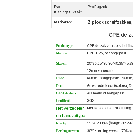
Pvc-
Pvc-Rugzak
Kledingstukzak:
Zip lock schuifzakken
Markeren:
,
CPE de zak
Producttype
CPE de zak van de schuifrits
Materiaal
CPE, EVA, of aangepast
Size/cm
20*30,25*35,30*40,35*45,38
12mm variëren)
Dikte
60mic - aangepaste 190mic,
Druk
Gravuredruk (tot 9colors), 
OEM de dienst
Als beeld of aangepast
Certificatie
SGS
Het verzegelen
Met Resealable Ritssluiting
en handvattype
levertijd
15-20 dagen (hangt van de ho
Betalingstermijn
30% storting vooraf, 70%bal