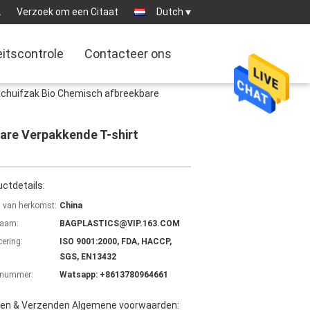
2
Verzoek om een Citaat
Dutch
eitscontrole
Contacteer ons
 Schuifzak Bio Chemisch afbreekbare
bare Verpakkende T-shirt
ctdetails:
s van herkomst:
China
aam:
BAGPLASTICS@VIP.163.COM
cering:
ISO 9001:2000, FDA, HACCP,
SGS, EN13432
lnummer:
Watsapp: +8613780964661
len & Verzenden Algemene voorwaarden: