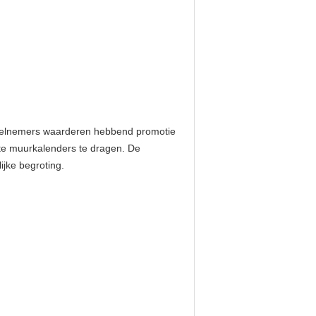
w deelnemers waarderen hebbend promotie
kte muurkalenders te dragen. De
ijke begroting.