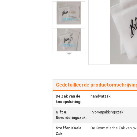
Gedetailleerde productomschrijvin
De Zak van de
handvatzak
knoopsluiting:
Gift &
Pvc-verpakkingszak
Bevorderingszak:
Stoffen Koele
De Kosmetische Zak van pv
Zak: