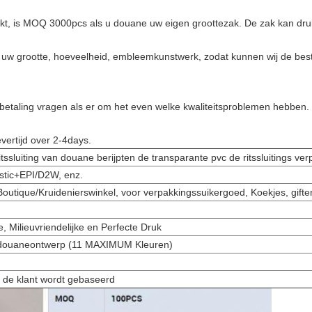
ikt, is MOQ 3000pcs als u douane uw eigen groottezak. De zak kan d
s uw grootte, hoeveelheid, embleemkunstwerk, zodat kunnen wij de best
betaling vragen als er om het even welke kwaliteitsproblemen hebben.
vertijd over 2-4days.
tssluiting van douane berijpten de transparante pvc de ritssluitings v
astic+EPI/D2W, enz.
Boutique/Kruidenierswinkel, voor verpakkingssuikergoed, Koekjes, gifte
 Milieuvriendelijke en Perfecte Druk
 douaneontwerp (11 MAXIMUM Kleuren)
 de klant wordt gebaseerd