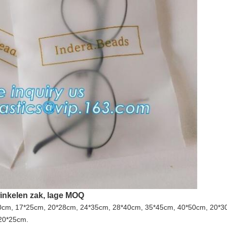
winkelen zak, lage MOQ
20cm, 17*25cm, 20*28cm, 24*35cm, 28*40cm, 35*45cm, 40*50cm, 20*
20*25cm.