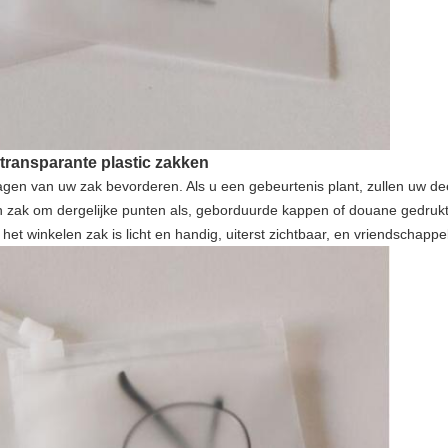
 transparante plastic zakken
t dragen van uw zak bevorderen. Als u een gebeurtenis plant, zullen u
en zak om dergelijke punten als, geborduurde kappen of douane gedru
et winkelen zak is licht en handig, uiterst zichtbaar, en vriendschappel