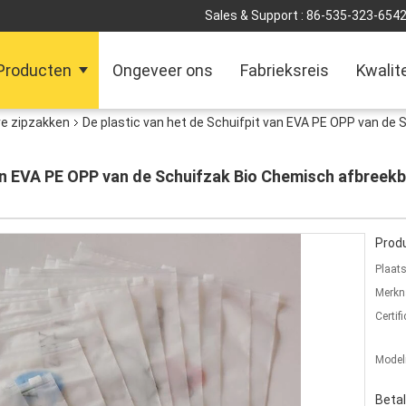
Sales & Support :
86-535-323-654
Producten
Ongeveer ons
Fabrieksreis
Kwalit
re zipzakken
De plastic van het de Schuifpit van EVA PE OPP van de
van EVA PE OPP van de Schuifzak Bio Chemisch afbreek
Produ
Plaat
Merkn
Certifi
Mode
Beta