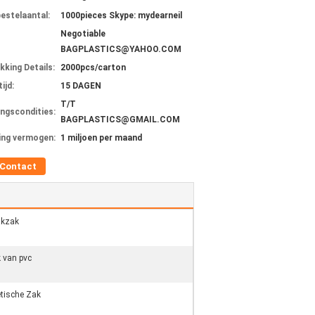
bestelaantal:
1000pieces Skype: mydearneil
Negotiable
BAGPLASTICS@YAHOO.COM
kking Details:
2000pcs/carton
ijd:
15 DAGEN
T/T
ingscondities:
BAGPLASTICS@GMAIL.COM
ing vermogen:
1 miljoen per maand
Contact
akzak
 van pvc
tische Zak