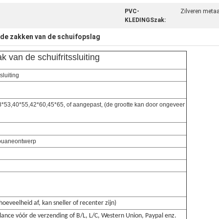
PVC-
Zilveren metaa
KLEDINGSzak:
de zakken van de schuifopslag
 van de schuifritssluiting
sluiting
*53,40*55,42*60,45*65, of aangepast, (de grootte kan door ongeveer
Douaneontwerp
eveelheid af, kan sneller of recenter zijn)
ance vóór de verzending of B/L, L/C, Western Union, Paypal enz.