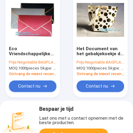
Eco
Het Document van
Vriendschappelijke
het gebakjekoekje de
Resealable
Kleinhandels
Prijs:
Negotiable BAGPLASTICS@YAHOO.COM
Prijs:
Negotiable BAGPLASTICS@YAHOO.COM
Verpakkingsdouane
Verpakking van Eco
MOQ:
1000pieces Skype: mydearneil
MOQ:
1000pieces Skype: mydearneil
Logo Private Label
met het Pak van
Custom Made Eigen
Handvatbagease
Ontvang de meest recente Prijs
Ontvang de meest recente Prijs
Logo Design
Contact nu
Contact nu
Bespaar je tijd
Laat ons met u contact opnemen met de
beste producten.