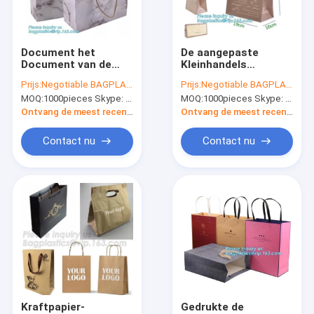
Fabrieksreis
Kwaliteitscontrole
Document het
De aangepaste
Document van de
Kleinhandels
Contacteer ons
Manierluxe
Verpakking van
Prijs:
Negotiable BAGPLASTICS@YAHOO.COM
Prijs:
Negotiable BAGPLASTICS@YAHOO.COM
Verpakkende Zak met
Luxeeco,
MOQ:
1000pieces Skype: mydearneil
MOQ:
1000pieces Skype: mydearneil
de Drager van
Giftdocument Zak
Verzoek om een Citaat
Handvatzakken
Verpakking
Ontvang de meest recente Prijs
Ontvang de meest recente Prijs
Contact nu
Contact nu
Biologisch afbreekbare zakjes
Biologisch afbreekbare zipzakken
Biologisch afbreekbare toiletzakken
Biologisch afbreekbare postzakken
Biologisch afbreekbare het Winkelen Zakken
Kraftpapier-
Gedrukte de