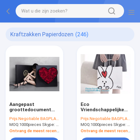
Kraftzakken Papierdozen
(246)
Aangepast
Eco
groottedocument
Vriendschappelijke
kostuum verpakkend
Kleinhandels
Prijs:
Negotiable BAGPLASTICS@YAHOO.COM
Prijs:
Negotiable BAGPLASTICS@YAHOO.COM
vakje het document
Verpakkings Roze
MOQ:
1000pieces Skype: mydearneil
MOQ:
1000pieces Skype: mydearneil
van het
Document Zak Goud
kartonjuwelen van de
In reliëf gemaakt
Ontvang de meest recente Prijs
Ontvang de meest recente Prijs
douaneluxe gift
Logo Gift Shopping