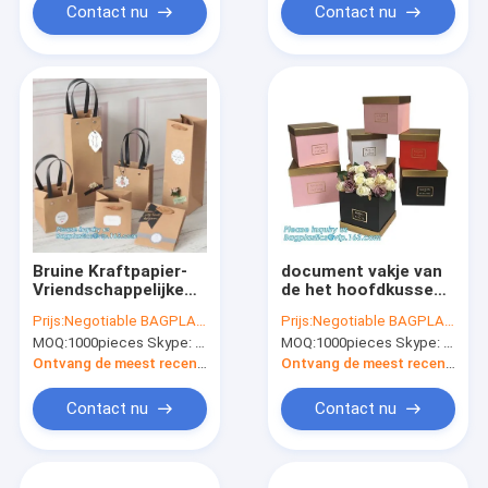
verpakkend vakje met
Contact nu
Contact nu
lintbagease
Bruine Kraftpapier-
document vakje van
Vriendschappelijke
de het hoofdkussen
het Product van
het verpakkende gift
Prijs:
Negotiable BAGPLASTICS@YAHOO.COM
Prijs:
Negotiable BAGPLASTICS@YAHOO.COM
Envelopeco
van de
MOQ:
1000pieces Skype: mydearneil
MOQ:
1000pieces Skype: mydearneil
Verpakking in
bustehouderopslag,
Bulkdouanehuwelijk
douane gedrukte
Ontvang de meest recente Prijs
Ontvang de meest recente Prijs
luxedocument
verschepende vakje
Contact nu
Contact nu
kledings verpakkende
vakje bagease pac