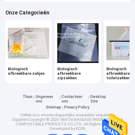
Onze Categorieën
Biologisch
Biologisch
Biologisch
afbreekbare zakjes
afbreekbare
afbreekbare
zipzakken
toiletzakken
Thuis
Ongeveer
Contacteer
Desktop
ons
ons
Site
Sitemap
Privacy Policy
CHINA eco vriendschappelijke resealable verpakking
Supplier.Copyright © 2025 YANTAI BAGEASE BIODEGRADABLE
COMPOSTABLE PRODUCTS CO.,LTD.. All Rights Reserved.
Developed by
ECER