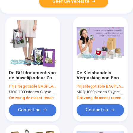
Geef uw vereiste
De Giftdocument van
De Kleinhandels
de huwelijksdeur Zak
Verpakking van Eco
Heetste Document
van het linthandvat
Prijs:
Negotiable BAGPLASTICS@YAHOO.COM
Prijs:
Negotiable BAGPLASTICS@YAHOO.COM
Drager, Verpakkende
Zilveren het
MOQ:
1000pieces Skype: mydearneil
MOQ:
1000pieces Skype: mydearneil
Giftzak
Stempelen Contact
Moderne Luxe
Ontvang de meest recente Prijs
Ontvang de meest recente Prijs
Contact nu
Contact nu