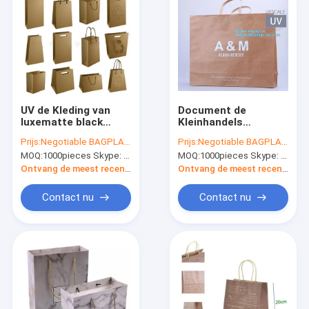
UV de Kleding van
Document de
luxematte black
Kleinhandels
shopping paper bag
Verpakking Logo
Prijs:
Negotiable BAGPLASTICS@YAHOO.COM
Prijs:
Negotiable BAGPLASTICS@YAHOO.COM
Verpakking
Printed Bagease
MOQ:
1000pieces Skype: mydearneil
MOQ:
1000pieces Skype: mydearneil
Carrier Handle van
Eco
Ontvang de meest recente Prijs
Ontvang de meest recente Prijs
Contact nu
Contact nu
Huis
Producten
Ongeveer ons