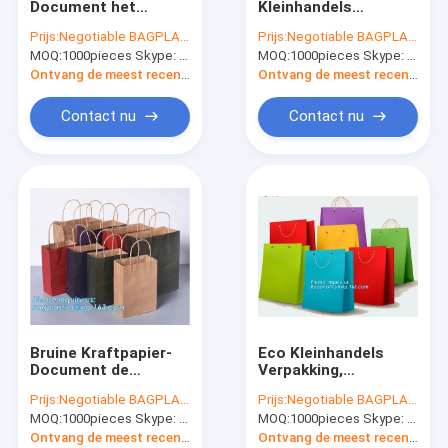
Document het
Kleinhandels
Biologisch afbreekbare Wasserijzakken
Winkelen Zak met
Verpakkings
Prijs:
Negotiable BAGPLASTICS@YAHOO.COM
Prijs:
Negotiable BAGPLASTICS@YAHOO.COM
Linthandvatten,
Verdraaide
MOQ:
Composteerbare zakken met maïsstysel
1000pieces Skype: mydearneil
MOQ:
1000pieces Skype: mydearneil
Bowknot-het
Document van
Winkelen Zak
Luxeeco Handvat het
Ontvang de meest recente Prijs
Ontvang de meest recente Prijs
Winkelen Zak met
Eco-tafelgerei Dinerware
Embleem
Contact nu
Contact nu
voedsel verpakkingslevering
Industriële verpakkingsmiddelen
Voorraad van tuinproducten
Herbruikbare duurzame zakken
Medisch verbruiksmateriaal
Bruine Kraftpapier-
Eco Kleinhandels
Verbruiksartikelen voor de automobielindustrie
Document de
Verpakking,
Douanedruk Logo
Winkelende
Prijs:
Negotiable BAGPLASTICS@YAHOO.COM
Prijs:
Negotiable BAGPLASTICS@YAHOO.COM
Shopping Tote
Document het
Kraftzakken Papierdozen
MOQ:
1000pieces Skype: mydearneil
MOQ:
1000pieces Skype: mydearneil
Carrier van het
Document van de
Zakhandvat
Luxekleren van de
Ontvang de meest recente Prijs
Ontvang de meest recente Prijs