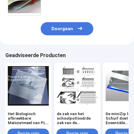
verpakking van het hondvoedsel
voor huisdieren, staat de
Verpakkende Zak van het
Hondevoervoer met op
Doorgaan
Geadviseerde Producten
Het Biologisch
de zak van het
De miniZip loc
afbreekbare
schoolpotlood/de
Schuif doet
Maïszetmeel van PLA
zak van de
Essentiële
minizip grijpt
drukkantoorbehoeften/plastic
Housewares va
Zakken, de
het potloodzak van
Ritssluitings
Beste prijs
Beste prijs
Beste pri