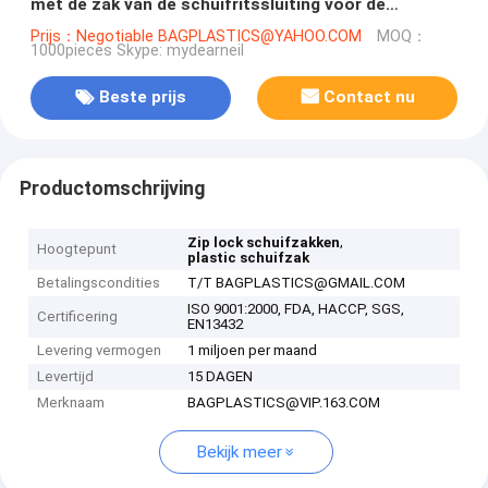
met de zak van de schuifritssluiting voor de
verpakking van het hondvoedsel voor huisdieren,
Prijs：Negotiable BAGPLASTICS@YAHOO.COM
MOQ：
1000pieces Skype: mydearneil
staat de Verpakkende Zak van het Hondevoervoer
met op
Beste prijs
Contact nu
Productomschrijving
,
Zip lock schuifzakken
Hoogtepunt
plastic schuifzak
Betalingscondities
T/T BAGPLASTICS@GMAIL.COM
ISO 9001:2000, FDA, HACCP, SGS,
Certificering
EN13432
Levering vermogen
1 miljoen per maand
Levertijd
15 DAGEN
Merknaam
BAGPLASTICS@VIP.163.COM
Bekijk meer