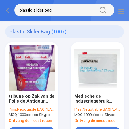
Plastic Slider Bag
(1007)
tribune op Zak van de
Medische de
Folie de Antigeur
Industriegebruik
voor Kratom-
Verpakking,
Prijs:
Negotiable BAGPLASTICS@YAHOO.COM
Prijs:
Negotiable BAGPLASTICS@YAHOO.COM
Capsule, de Plastic
ONKRUIDzaden/Kraftpapi
MOQ:
1000pieces Skype: mydearneil
MOQ:
1000pieces Skype: mydearneil
Zakken van de
Document
Greepverbinding voor
Ritssluitingszakken
Ontvang de meest recente Prijs
Ontvang de meest recente Prijs
het Medische de
die met Ritssluiting,