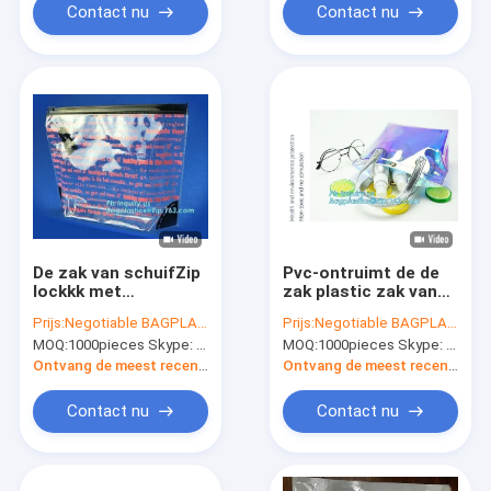
Aluminiumfolie
de Bevordering Chil
Contact nu
Contact nu
Antimkb van de
van het Geurbewijs
onkruidopslag
verpakken
De zak van schuifZip
Pvc-ontruimt de de
lockkk met
zak plastic zak van
programmeerbaar
de Schuifritssluiting
Prijs:
Negotiable BAGPLASTICS@YAHOO.COM
Prijs:
Negotiable BAGPLASTICS@YAHOO.COM
paneel voor
met ritssluiting, de
MOQ:
1000pieces Skype: mydearneil
MOQ:
1000pieces Skype: mydearneil
gemakkelijk etiket,
plastic zak van de
reclosable schuif
schuifritssluiting
Ontvang de meest recente Prijs
Ontvang de meest recente Prijs
plastic zakken, snack
voor verpakking, de
plastic kosmetische
zak van pvc van de
Contact nu
Contact nu
schuif pac
schuifritssluiting vi