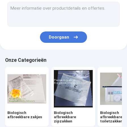
Biologisch afbreekbare Wasserijzakken
Composteerbare zakken met maïsstysel
Eco-tafelgerei Dinerware
Doorgaan
voedsel verpakkingslevering
Industriële verpakkingsmiddelen
Onze Categorieën
Voorraad van tuinproducten
Herbruikbare duurzame zakken
Medisch verbruiksmateriaal
Verbruiksartikelen voor de automobielindustrie
Biologisch
Biologisch
Biologisch
Kraftzakken Papierdozen
afbreekbare zakjes
afbreekbare
afbreekbare
zipzakken
toiletzakken