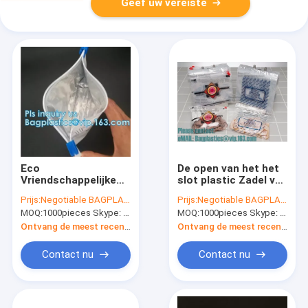
Geef uw vereiste
Eco
De open van het het
Vriendschappelijke
slot plastic Zadel van
Kringloopzak Veilig
de Strookdia zakken
Prijs:
Negotiable BAGPLASTICS@YAHOO.COM
Prijs:
Negotiable BAGPLASTICS@YAHOO.COM
voor kinderen,
van de het
MOQ:
1000pieces Skype: mydearneil
MOQ:
1000pieces Skype: mydearneil
Kraftpapier-
pakritssluiting,
Document
Snack, Sandwich, XL
Ontvang de meest recente Prijs
Ontvang de meest recente Prijs
Verpakkende de
Sandwich, Pint, Kwart
Zaktabak van het
gallon,
Contact nu
Contact nu
Kindbewijs, Geurloos
Gallongrootte,
Kindbewijs M r i
minigrip