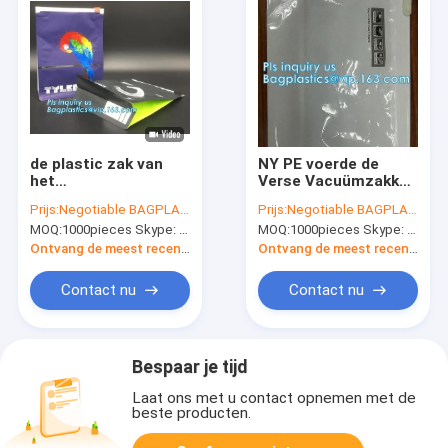
de plastic zak van
NY PE voerde de
het
Verse Vacuümzakken
ritssluitingsdocument
van het
Prijs:
Negotiable BAGPLASTICS@YAHOO.COM
Prijs:
Negotiable BAGPLASTICS@YAHOO.COM
met de ritssluitings
Popcornvoedsel voor
MOQ:
1000pieces Skype: mydearneil
MOQ:
1000pieces Skype: mydearneil
plastic zak van de
Diepvriesbewaring
ritssluitingsdia, pvc-
Vacuüm
Ontvang de meest recente Prijs
Ontvang de meest recente Prijs
schuifzak, pvc-
Verpakkingsny PE
diazak, schuifpit
Gevoerde Verse
Contact nu
Contact nu
Vacuümzak van het
Popcornvoedsel
Bespaar je tijd
Laat ons met u contact opnemen met de
beste producten.