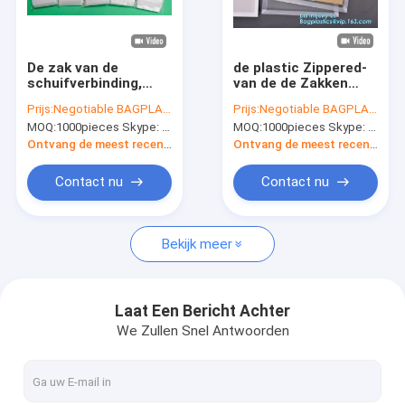
Fabrieksreis
Kwaliteitscontrole
De zak van de
de plastic Zippered-
schuifverbinding,
van de de Zakken
Contacteer ons
Schuifslot,
Naadloze Schuif van
Prijs:
Negotiable BAGPLASTICS@YAHOO.COM
Prijs:
Negotiable BAGPLASTICS@YAHOO.COM
Schuifgreep,
EnvelopZip lockkk
MOQ:
1000pieces Skype: mydearneil
MOQ:
1000pieces Skype: mydearneil
Schuifpit,
Waterdichte pp Zak
Verzoek om een Citaat
Schuifritssluiting,
van de de
Ontvang de meest recente Prijs
Ontvang de meest recente Prijs
schuif, het Vaatwerk
Sluitingsopslag voor
van de Premiewaaier
A4-Document,
Contact nu
Contact nu
Tijdschrift,
Memorandum
Biologisch afbreekbare zakjes
Bekijk meer
Biologisch afbreekbare zipzakken
Biologisch afbreekbare toiletzakken
Laat Een Bericht Achter
We Zullen Snel Antwoorden
Biologisch afbreekbare postzakken
Biologisch afbreekbare het Winkelen Zakken