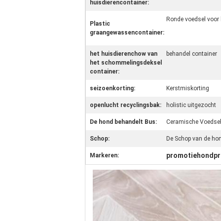
huisdierencontainer:
Ronde voedsel voor 
Plastic
graangewassencontainer:
het huisdierenchow van
behandel container
het schommelingsdeksel
container:
seizoenkorting:
Kerstmiskorting
openlucht recyclingsbak:
holistic uitgezocht
De hond behandelt Bus:
Ceramische Voedsel
Schop:
De Schop van de hon
promotiehondpr
Markeren: