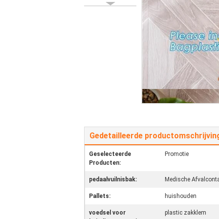
Gedetailleerde productomschrijvin
Geselecteerde
Promotie
Producten:
pedaalvuilnisbak:
Medische Afvalconta
Pallets:
huishouden
voedsel voor
plastic zakklem