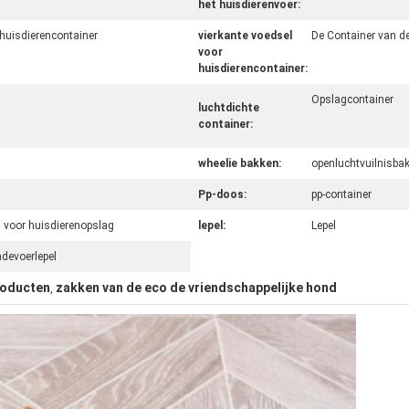
het huisdierenvoer:
huisdierencontainer
vierkante voedsel
De Container van d
voor
huisdierencontainer:
Opslagcontainer
luchtdichte
container:
wheelie bakken:
openluchtvuilnisba
Pp-doos:
pp-container
 voor huisdierenopslag
lepel:
Lepel
devoerlepel
oducten
zakken van de eco de vriendschappelijke hond
,