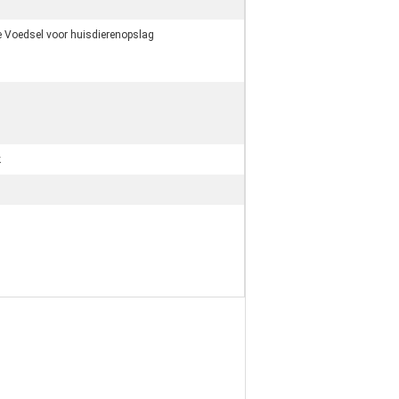
e Voedsel voor huisdierenopslag
k