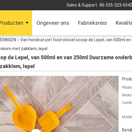
Sales & Support :
86-535-323-654
Producten
Ongeveer ons
Fabrieksreis
Kwalit
ERINGEN
Van hondcat pet food shovel scoop de Lepel, van 500ml en
renkom met zakklem, lepel
op de Lepel, van 500ml en van 250ml Duurzame onderbr
zakklem, lepel
Produ
Plaat
Merkn
Certifi
Mode
Beta