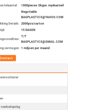
bestelaantal:
1000pieces Skype: mydearneil
Negotiable
BAGPLASTICS@YAHOO.COM
kking Details:
2000pcs/carton
ijd:
15 DAGEN
T/T
ingscondities:
BAGPLASTICS@GMAIL.COM
ing vermogen:
1 miljoen per maand
Contact
ierencontainer
ten
e voedselopslag