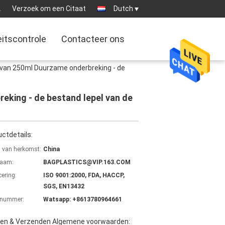
2
Verzoek om een Citaat
Dutch
eitscontrole
Contacteer ons
 van 250ml Duurzame onderbreking - de
eking - de bestand lepel van de
ctdetails:
s van herkomst:
China
aam:
BAGPLASTICS@VIP.163.COM
cering:
ISO 9001:2000, FDA, HACCP,
SGS, EN13432
lnummer:
Watsapp: +8613780964661
len & Verzenden Algemene voorwaarden: