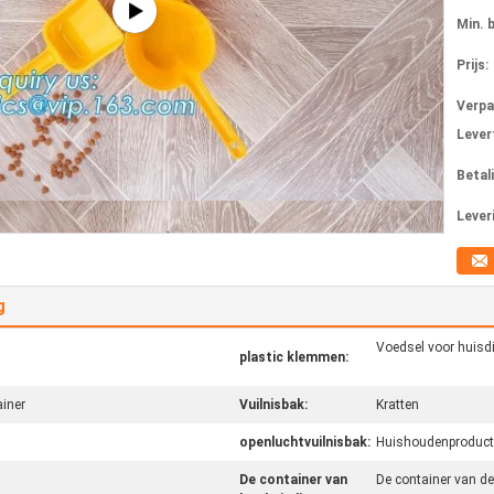
Min. 
Prijs:
Verpa
Levert
Betal
Lever
g
Voedsel voor huisd
plastic klemmen:
iner
Vuilnisbak:
Kratten
openluchtvuilnisbak:
Huishoudenproduc
De container van
De container van d