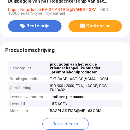
Bulkbaggie van het Hondachterschip van het
Beendispener HDPE EPI
Prijs：Negotiable BAGPLASTICS@YAHOO.COM
MOQ：
1000pieces Skype: mydearneil
Beste prijs
Contact nu
Productomschrijving
producten van het eco de
Hoogtepunt
vriendschappelijke huisdier
,
promotiehondproducten
Betalingscondities
T/T BAGPLASTICS@GMAIL.COM
ISO 9001:2000, FDA, HACCP, SGS,
Certificering
EN13432
Levering vermogen
1 miljoen per maand
Levertijd
15 DAGEN
Merknaam
BAGPLASTICS@VIP.163.COM
Bekijk meer