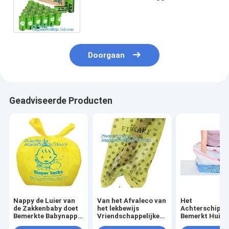
Hondachterschip van het
Beendispener HDPE EPI
Doorgaan
Geadviseerde Producten
Nappy de Luier van
Van het Afvaleco van
Het
de Zakkenbaby doet
het lekbewijs
Achterschipz
Bemerkte Babynappy
Vriendschappelijke
Bemerkt Huisd
Zakken met
de Hondproducten
Pan Liners