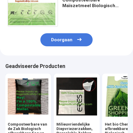
Maïszetmeel Biologisch
afbreekbare
Milieuvriendelijke
Recyclingszakken 100%
Doorgaan
Geadviseerde Producten
Composteerbare van
Milieuvriendelijke
Het bio Chemi
de Zak Biologisch
Diepvriezerzakken,
afbreekbare