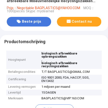
afbreekbare Milieuvriendelijke Recyclingszakken
100%
Prijs：Negotiable BAGPLASTICS@YAHOO.COM
MOQ：
1000pieces Skype: mydearneil
Beste prijs
Contact nu
Productomschrijving
biologisch afbreekbare
opbrengszakken
Hoogtepunt
,
biologisch afbreekbare
recyclingszakken
Betalingscondities
T/T BAGPLASTICS@GMAIL.COM
ISO 9001:2000, FDA, HACCP, SGS,
Certificering
EN13432
Levering vermogen
1 miljoen per maand
Levertijd
15 DAGEN
Merknaam
BAGPLASTICS@VIP.163.COM