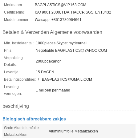
Merknaam:
BAGPLASTICS@VIP.163.COM
Certificering:
ISO 9001:2000, FDA, HACCP, SGS, EN13432
Modelnummer:
Watsapp: +8613780964661
Betalen & Verzenden Algemene voorwaarden
Min. bestelaantal:
1000pieces Skype: mydearneil
Prijs:
Negotiable BAGPLASTICS@YAHOO.COM
Verpakking
2000pcs/carton
Details:
Levertijd:
15 DAGEN
Betalingscondities:
T/T BAGPLASTICS@GMAIL.COM
Levering
1 miljoen per maand
vermogen:
beschrijving
Biologisch afbreekbare zakjes
Grote Aluminiumfolie
Aluminiumfolie Metaalzakken
Metaalzakken: