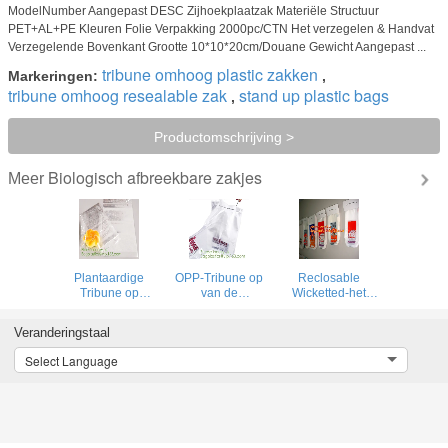
ModelNumber Aangepast DESC Zijhoekplaatzak Materiële Structuur
PET+AL+PE Kleuren Folie Verpakking 2000pc/CTN Het verzegelen & Handvat
Verzegelende Bovenkant Grootte 10*10*20cm/Douane Gewicht Aangepast ...
tribune omhoog plastic zakken
Markeringen:
,
tribune omhoog resealable zak
stand up plastic bags
,
Productomschrijving >
Biologisch afbreekbare zakjes
Meer
Plantaardige
OPP-Tribune op
Reclosable
Tribune op
van de
Wicketted-het
Huisdier van Zak
Installatiekokers
Voedselkant van
het In te ademen
van de Zakbloem
de
Veranderingstaal
Microperforated
de Ingemaakte
Verpakkingszak
Microperforated
Bakkerij van het
met Geblokkeerde
Select Language
Broodzakken van
die Metaaldraad
Microperforated
wordt verzegeld
CPP