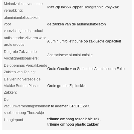
Metaalzakken voor thee
Matt Zip lockkk Zipper Holographic Poly-Zak
verpakking:
aluminiumfoliezakken
voor
de zakken van de aluminiumfolieton
voorzichtigheidsproduct:
antistatische zilveren witte
Aluminiumfolietribune op zak Grote capaciteit
grote grootte:
De grote Zak van de
Antistatische aluminiumfolie
Vochtigheidsbarrière:
De openings Verpakkende
Grote Grootte van Gallon het Aluminiseren Folie
Zakken van Toping:
De vierling verzegelde
Vlakke Bodem Plastic
Grote grootte Zip lockkk
Zakken:
De
vacuümverbindingstribune
In te ademen GROTE ZAK
snelt omhoog Theezakje:
tribune omhoog resealable zak
,
Hoogtepunt:
tribune omhoog plastic zakken