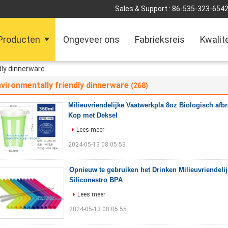
Sales & Support :
86-535-323-654
Producten
Ongeveer ons
Fabrieksreis
Kwalit
dly dinnerware
vironmentally friendly dinnerware
(268)
Milieuvriendelijke Vaatwerkpla 8oz Biologisch af
Kop met Deksel
Lees meer
2024-05-13 08:05:53
Opnieuw te gebruiken het Drinken Milieuvriendelij
Siliconestro BPA
Lees meer
2024-05-13 08:05:55