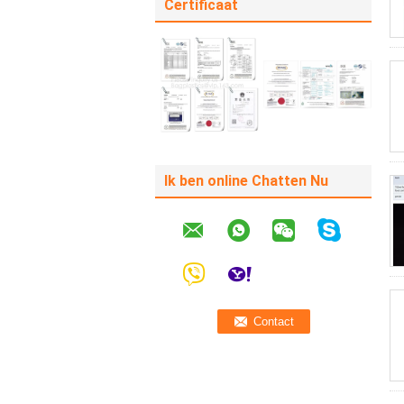
Certificaat
Ik ben online Chatten Nu