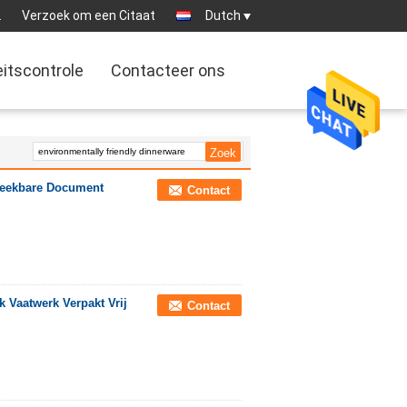
2
Verzoek om een Citaat
Dutch
eitscontrole
Contacteer ons
breekbare Document
Contact
k Vaatwerk Verpakt Vrij
Contact