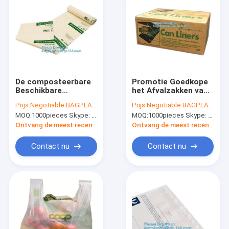
De composteerbare
Promotie Goedkope
Beschikbare
het Afvalzakken van
Biologisch
het Douane
Prijs:
Negotiable BAGPLASTICS@YAHOO.COM
Prijs:
Negotiable BAGPLASTICS@YAHOO.COM
afbreekbare Plastic
Milieuvriendelijke
MOQ:
1000pieces Skype: mydearneil
MOQ:
1000pieces Skype: mydearneil
Douane drukte Vlakke
Composteerbare
Vuilniszak,
Voedsel, zakken van
Ontvang de meest recente Prijs
Ontvang de meest recente Prijs
composteerbare
het eco de
zakken op zwaar
vriendschappelijke
Contact nu
Contact nu
werk berekende 25KG
composteerbare
biologisch
afbreekbare voedsel
Huis
met
Producten
Ongeveer ons