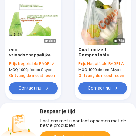
eco
Customized
vriendschappelijke
Compostable
biologisch
Biodegradable
Prijs:
Negotiable BAGPLASTICS@YAHOO.COM
Prijs:
Negotiable BAGPLASTICS@YAHOO.COM
afbreekbare plastic
Plastic T-shirt Bags,
MOQ:
1000pieces Skype: mydearneil
MOQ:
1000pieces Skype: mydearneil
composteerbare
biodegradable
vuilniszakken, de
compostable vest
Ontvang de meest recente Prijs
Ontvang de meest recente Prijs
composteerbare
bags for shopping
biologisch
Contact nu
Contact nu
afbreekbare gedrukte
zak van de
liefdadigheidsschenking
Bespaar je tijd
Laat ons met u contact opnemen met de
beste producten.