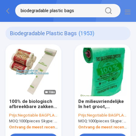
Biodegradable Plastic Bags
(1953)
100% de biologisch
De milieuvriendelijke
afbreekbare zakken
In het groot,
van de
goedkope biologisch
Prijs:
Negotiable BAGPLASTICS@YAHOO.COM
Prijs:
Negotiable BAGPLASTICS@YAHOO.COM
maïszetmeelpopcorn,
afbreekbare
MOQ:
1000pieces Skype: mydearneil
MOQ:
1000pieces Skype: mydearneil
Composteerbare EPI
composteerbare
100% OXO Biologisch
plastic vuilniszak van
Ontvang de meest recente Prijs
Ontvang de meest recente Prijs
afbreekbare Plastic
de Afval