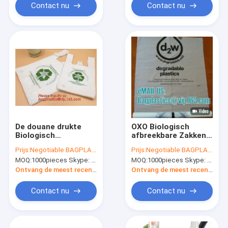
Zakken
Composteerbare
Contact nu
Contact nu
Biologisch
afbreekbare Plastic
Zak
De douane drukte
OXO Biologisch
Biologisch
afbreekbare Zakken,
afbreekbaar Plastic
Biologisch
Prijs:
Negotiable BAGPLASTICS@YAHOO.COM
Prijs:
Negotiable BAGPLASTICS@YAHOO.COM
Zakkenen13432
afbreekbare Plastic
MOQ:
1000pieces Skype: mydearneil
MOQ:
1000pieces Skype: mydearneil
Maïszetmeel dat op
Zakken, de
Broodje wordt
Vriendschappelijke
Ontvang de meest recente Prijs
Ontvang de meest recente Prijs
gebaseerd
Zakken van Eco, de
Zakken van de
Contact nu
Contact nu
Afvalverwijdering