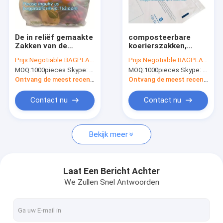
Fabrieksreis
Kwaliteitscontrole
De in reliëf gemaakte
composteerbare
Zakken van de
koerierszakken,
Contacteer ons
Theebusliner
biologisch
Prijs:
Negotiable BAGPLASTICS@YAHOO.COM
Prijs:
Negotiable BAGPLASTICS@YAHOO.COM
compostable
afbreekbare
MOQ:
1000pieces Skype: mydearneil
MOQ:
1000pieces Skype: mydearneil
garbage van het
koerierszakken,
Verzoek om een Citaat
Voedselafval,
maïszetmeelems
Ontvang de meest recente Prijs
Ontvang de meest recente Prijs
biologisch
zakken, biodegradale
afbreekbare de rang
postzakken, mailer,
Contact nu
Contact nu
plastic zakken van
postzakken
het compostvoedsel
Biologisch afbreekbare zakjes
Bekijk meer
Biologisch afbreekbare zipzakken
Biologisch afbreekbare toiletzakken
Laat Een Bericht Achter
We Zullen Snel Antwoorden
Biologisch afbreekbare postzakken
Biologisch afbreekbare het Winkelen Zakken