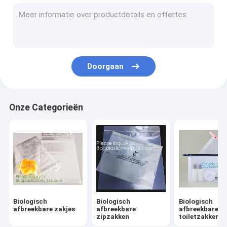
Biologisch afbreekbare Wasserijzakken
Composteerbare zakken met maïsstysel
Eco-tafelgerei Dinerware
Doorgaan
voedsel verpakkingslevering
Industriële verpakkingsmiddelen
Onze Categorieën
Voorraad van tuinproducten
Herbruikbare duurzame zakken
Medisch verbruiksmateriaal
Verbruiksartikelen voor de automobielindustrie
Biologisch
Biologisch
Biologisch
Kraftzakken Papierdozen
afbreekbare zakjes
afbreekbare
afbreekbare
zipzakken
toiletzakken