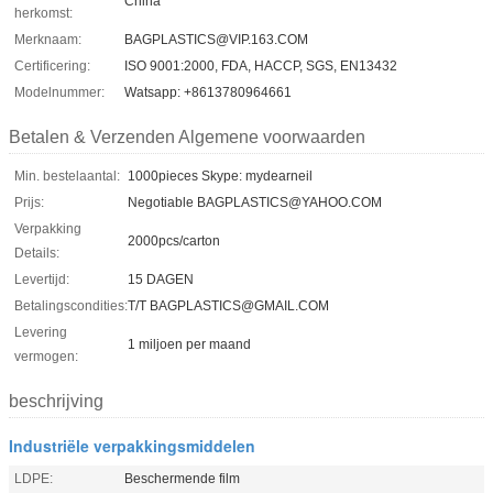
China
herkomst:
Merknaam:
BAGPLASTICS@VIP.163.COM
Certificering:
ISO 9001:2000, FDA, HACCP, SGS, EN13432
Modelnummer:
Watsapp: +8613780964661
Betalen & Verzenden Algemene voorwaarden
Min. bestelaantal:
1000pieces Skype: mydearneil
Prijs:
Negotiable BAGPLASTICS@YAHOO.COM
Verpakking
2000pcs/carton
Details:
Levertijd:
15 DAGEN
Betalingscondities:
T/T BAGPLASTICS@GMAIL.COM
Levering
1 miljoen per maand
vermogen:
beschrijving
Industriële verpakkingsmiddelen
LDPE:
Beschermende film