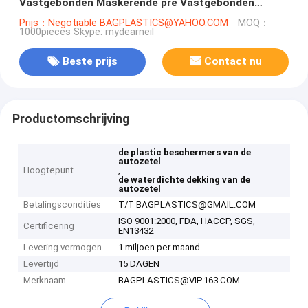
Vastgebonden Maskerende pre Vastgebonden
Filmauto
Prijs：Negotiable BAGPLASTICS@YAHOO.COM
MOQ：
1000pieces Skype: mydearneil
Beste prijs
Contact nu
Productomschrijving
de plastic beschermers van de
autozetel
Hoogtepunt
,
de waterdichte dekking van de
autozetel
Betalingscondities
T/T BAGPLASTICS@GMAIL.COM
ISO 9001:2000, FDA, HACCP, SGS,
Certificering
EN13432
Levering vermogen
1 miljoen per maand
Levertijd
15 DAGEN
Merknaam
BAGPLASTICS@VIP.163.COM