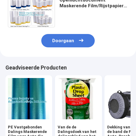
Maskerende Film/Rijstpapier
Vastgebonden Maskerende
pre Vastgebonden Filmauto
Doorgaan
Geadviseerde Producten
PE Vastgebonden
Van de de
Dekking van Se
Dalings Maskerende
Dalingsdoek van het
de band de Pla