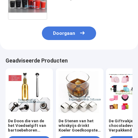
beschikbare koffiedocument kop
met deksels, Beschikbare
Document de Douanepa van de
Koffiekop
Doorgaan
Geadviseerde Producten
De Doos die van de
De Stenen van het
De Giftvakje v
het Voedselgift van
whiskyijs drinkt
chocoladevoed
bartoebehoren
Koeler Goedkoopste
Verpakkend he
Rekupereerbare het
de Laserembleem
Document van