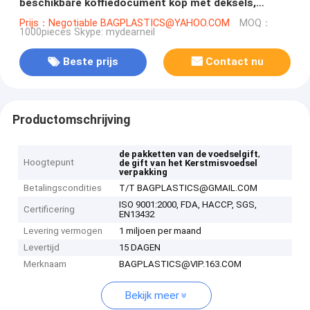
beschikbare koffiedocument kop met deksels,
Beschikbare Document de Douanepa van de
Prijs：Negotiable BAGPLASTICS@YAHOO.COM
MOQ：
1000pieces Skype: mydearneil
Koffiekop
Beste prijs
Contact nu
Productomschrijving
,
de pakketten van de voedselgift
Hoogtepunt
de gift van het Kerstmisvoedsel
verpakking
Betalingscondities
T/T BAGPLASTICS@GMAIL.COM
ISO 9001:2000, FDA, HACCP, SGS,
Certificering
EN13432
Levering vermogen
1 miljoen per maand
Levertijd
15 DAGEN
Merknaam
BAGPLASTICS@VIP.163.COM
Bekijk meer