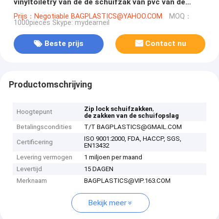
vinyltoiletry van de de schuifzak van pvc van de
ritssluitingszak van de de douaneritssluiting
Prijs：Negotiable BAGPLASTICS@YAHOO.COM
MOQ：
1000pieces Skype: mydearneil
transparante de schuifeco-fri in zakken
Beste prijs
Contact nu
Productomschrijving
,
Zip lock schuifzakken
Hoogtepunt
de zakken van de schuifopslag
Betalingscondities
T/T BAGPLASTICS@GMAIL.COM
ISO 9001:2000, FDA, HACCP, SGS,
Certificering
EN13432
Levering vermogen
1 miljoen per maand
Levertijd
15 DAGEN
Merknaam
BAGPLASTICS@VIP.163.COM
Bekijk meer