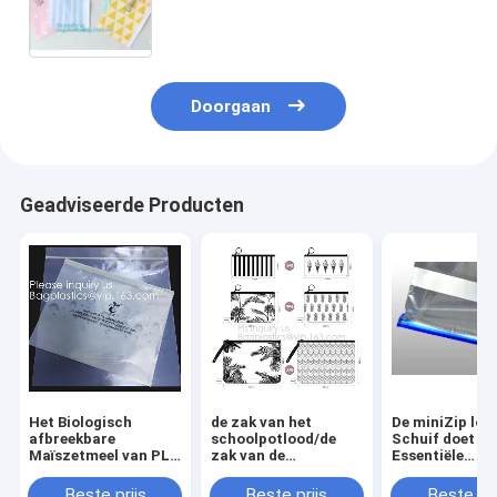
pvc van de ritssluitingszak van de
de douaneritssluiting transparante
de schuifeco-fri in zakken
Doorgaan
Geadviseerde Producten
Het Biologisch
de zak van het
De miniZip loc
afbreekbare
schoolpotlood/de
Schuif doet
Maïszetmeel van PLA
zak van de
Essentiële
minizip grijpt
drukkantoorbehoeften/plastic
Housewares va
Zakken, de
het potloodzak van
Ritssluitings
Beste prijs
Beste prijs
Beste pri