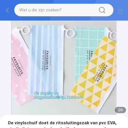
2
/
6
De vinylschuif doet de ritssluitingszak van pvc EVA,