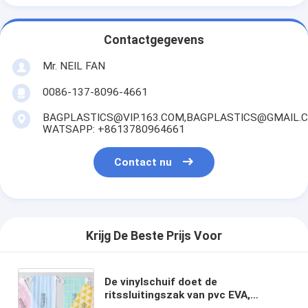
Contactgegevens
Mr. NEIL FAN
0086-137-8096-4661
BAGPLASTICS@VIP.163.COM,BAGPLASTICS@GMAIL.
WATSAPP: +8613780964661
Contact nu
Krijg De Beste Prijs Voor
De vinylschuif doet de
ritssluitingszak van pvc EVA,
vinyltoiletry van de de schuifzak van